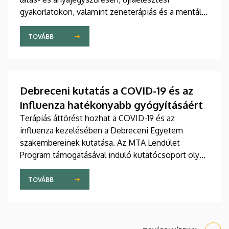
gyakorlatokon, valamint zeneterápiás és a mentális
egészséget támogató prevenciós foglalkozásokon
is részt vehetnek a július 22-én kezdődő Campus
TOVÁBB
Fesztiválon. A Debreceni Egyetem Klinikai
Központja és az Általános Orvostudományi Kar
sokszínű programokat kínál a fesztiválozóknak az
Egyetem téren felállított faházaknál, illetve a
Debreceni kutatás a COVID-19 és az
Sportdiagnosztikai, Életmód- és Terápiás
influenza hatékonyabb gyógyításáért
Központban.
Terápiás áttörést hozhat a COVID-19 és az
influenza kezelésében a Debreceni Egyetem
szakembereinek kutatása. Az MTA Lendület
Program támogatásával induló kutatócsoport olyan
célzott membránlipid-terápiát fejleszt, amely
gátolhatja a vírusok bejutását, és a jövőben a
TOVÁBB
jelenlegi kezelések hatékonyabb, kevesebb
mellékhatással járó kiegészítője lehet.