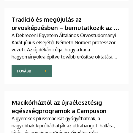
tudományos folyóiratában. A nemzetközi
együttműködésben készült publikáció egyik
szerzője a Debreceni Egyetem egyetemi tanára.
Tradíció és megújulás az
orvosképzésben – bemutatkozik az új
ÁOK-dékán
A Debreceni Egyetem Általános Orvostudományi
Karát július elsejétől Németh Norbert professzor
vezeti. Az új dékán célja, hogy a kar a
hagyományokra építve tovább erősítse oktatási,
kutatási és nemzetközi pozícióját. Kiemelt
feladatként jelölte meg az orvosképzés további
TOVÁBB
folyamatos fejlesztését, különös tekintettel a
gyakorlati képzésre, valamint az új generációk
tanulási igényeihez igazodó oktatásmódszertanra.
Macikórháztól az újraélesztésig –
egészségprogramok a Campuson
A gyerekek plüssmacikat gyógyíthatnak, a
nagyobbak kipróbálhatják az ultrahangot, hallás-,
látás- és anyajegyszűrésen, újraélesztési