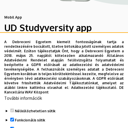
Mobil App
UD Studyversity app
A Debreceni Egyetem kiemelt fontosságúnak tartja a
Engedd meg, hogy figyelmedbe ajánljuk a Debreceni
rendelkezésére bocsátott, illetve birtokába jutott személyes adatok
Egyetem új applikációját, melyet hallgatói számára
védelmét. Ezúton tájékoztatjuk Önt, hogy a Debreceni Egyetem a
2018. május 25. napjától kötelezően alkalmazandó Általános
készített. Az alkalmazás bevezetésével célunk, hogy
Adatvédelmi Rendelet alapján felülvizsgálta folyamatait és
segítsünk eligazodni az egyetemi mindennapokban, a
beépítette a GDPR előírásait az adatkezelési és adatvédelmi
tevékenységébe. A felhasználók személyes adatait a Debreceni
tanulmányaiddal kapcsolatban gyorsan elérhető
Egyetem korábban is teljes körültekintéssel kezelte, megfelelve az
információkat biztosítsunk, útmutatót adjunk az egyetemi
érvényben lévő adatkezelési szabályozásoknak. A GDPR előírásait
követve frissítettük Adatvédelmi Tájékoztatónkat, amelyet az
évek során felmerülő helyzetekkel, kérdésekkel
alábbi linkre kattintva olvashat el:
Adatkezelési tájékoztató.
DE
kapcsolatban, továbbá „zsebközelbe” hozzuk az Egyetem
Kancellária WAV Központ
További információk
és Debrecen város kulturális és sport életét.
Nélkülözhetetlen sütik
Funkcionális sütik