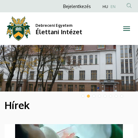
Élettani
Anonim
Bejelentkezés
HU
EN
Felhasználói
Intézet
fiók
Debreceni Egyetem
Élettani Intézet
menüje
DIAVETÍTÉS
Hírek
HÍREK