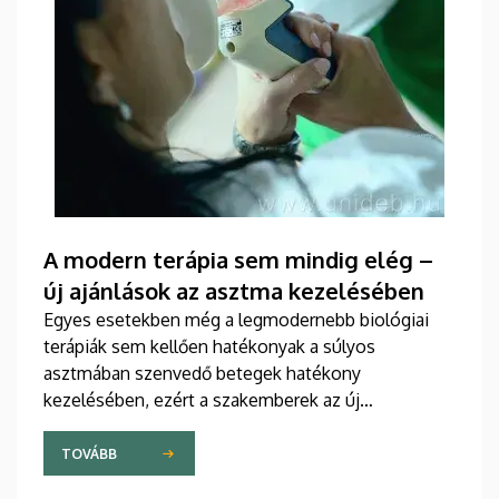
A modern terápia sem mindig elég –
új ajánlások az asztma kezelésében
Egyes esetekben még a legmodernebb biológiai
terápiák sem kellően hatékonyak a súlyos
asztmában szenvedő betegek hatékony
kezelésében, ezért a szakemberek az új
gyógyszerek kifejlesztésére irányuló kutatások
felgyorsítását sürgetik. A témában a közelmúltban
TOVÁBB
jelent meg tanulmány a világ egyik legrangosabb